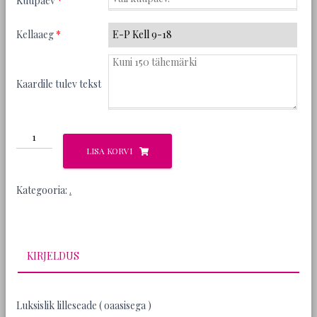
Kuupäev
*
Kellaaeg
*
Kaardile tulev tekst
Sunny
kogus
LISA KORVI
Kategooria:
.
KIRJELDUS
Luksislik lilleseade ( oaasisega )