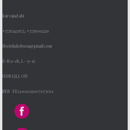
kui vajad abi
+37253423572, +3725093229
floristjakobson@gmail.com
E-R 9-18, L - 9-15
UUS LILL OÜ
SEB EE211010220071173011