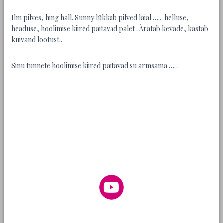
Ilm pilves, hing hall. Sunny lükkab pilved laial ….. helluse,
headuse, hoolimise kiired paitavad palet . Äratab kevade, kastab
kuivand lootust .
Sinu tunnete hoolimise kiired paitavad su armsama ……
Lillekuller Haapsalus
Matusepärjad Tallinnas
Lillepood Haapsalus
lillepood Haapsalus