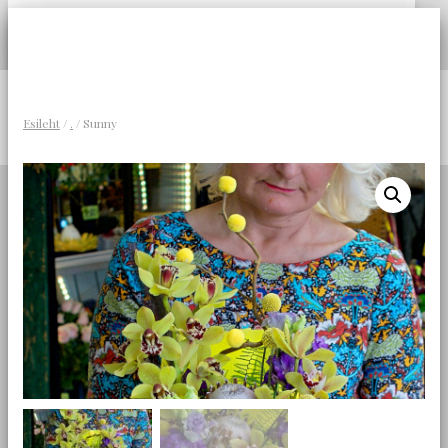
TOGGLE NAVIGATION
Haapsalu Lillekuller
HAAPSALU LILLEKULLER
LILLESEADED HAAPSALU
Esileht
/
.
/ Sunny
LILLEPOOD HAAPSALUS
Matusepärjad ja leinakimbud