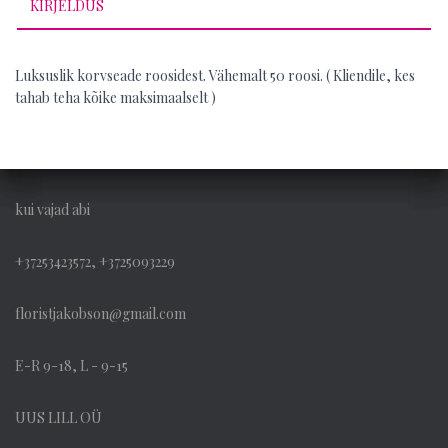
KIRJELDUS
Luksuslik korvseade roosidest. Vähemalt 50 roosi. ( Kliendile, kes
tahab teha kõike maksimaalselt )
kui vajad abi
+37253423572, +3725093229
floristjakobson@gmail.com
E-R 9-18, L - 9-15
UUS LILL OÜ