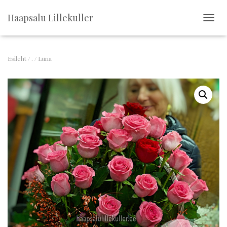
Haapsalu Lillekuller
T
O
G
G
Esileht
/
.
/ Luna
L
E
N
A
V
I
G
A
T
I
O
N