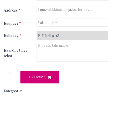
Aadress
*
Kuupäev
*
Kellaaeg
*
Kaardile tulev
tekst
Luna
kogus
LISA KORVI
Kategooria:
.