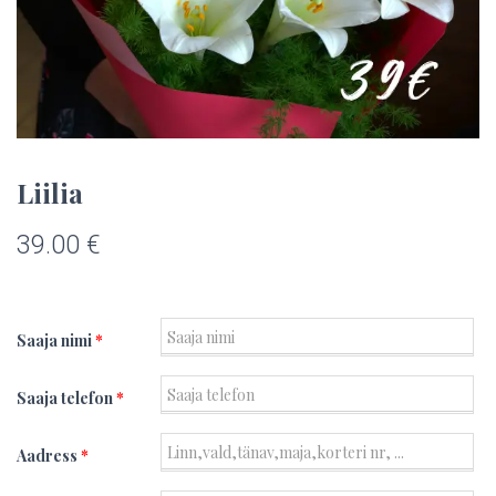
Liilia
39.00
€
Saaja nimi
*
Saaja telefon
*
Aadress
*