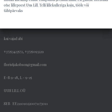
otse lillepoest Uus Lill. Telli lillekulleriga koju, tööle või
tähtpäevaks
kui vajad abi
+37253423572, +3725093229
floristjakobson@gmail.com
E-R 9-18, L - 9-15
UUS LILL OÜ
SEB EE211010220071173011