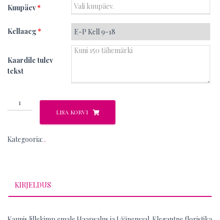
Kuupäev
*
Kellaaeg
*
Kaardile tulev
tekst
Liilia
kogus
LISA KORVI
Kategooria:
.
KIRJELDUS
Kaunis lillekimp emale Haapsalus ja Läänemaal. Elegantne floristika