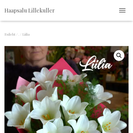
Haapsalu Lillekuller
T
O
G
G
Esileht
/
.
/ Liilia
L
E
N
A
V
I
G
A
T
I
O
N