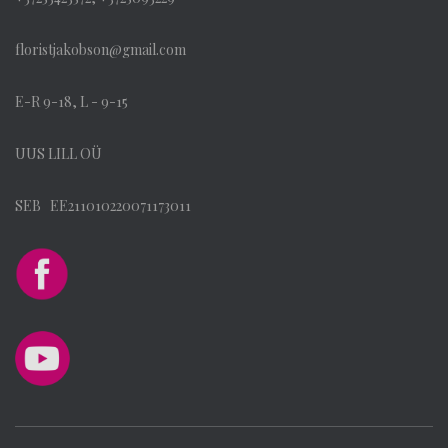
floristjakobson@gmail.com
E-R 9-18, L - 9-15
UUS LILL OÜ
SEB EE211010220071173011