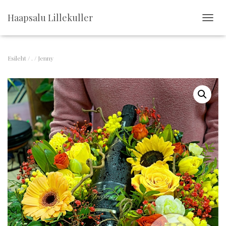
Haapsalu Lillekuller
T
O
G
G
Esileht
/
.
/ Jenny
L
E
N
A
V
I
G
A
T
I
O
N