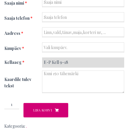
Saaja nimi
*
Saaja telefon
*
Aadress
*
Kuupäev
*
Kellaaeg
*
Kaardile tulev
tekst
Jenny
kogus
LISA KORVI
Kategooria:
.