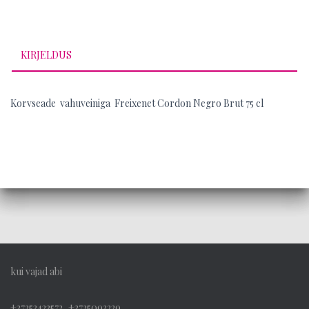
KIRJELDUS
Korvseade vahuveiniga Freixenet Cordon Negro Brut 75 cl
kui vajad abi
+37253423572, +3725093229