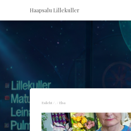
Haapsalu Lillekuller
Esileht
/
.
/ Elsa