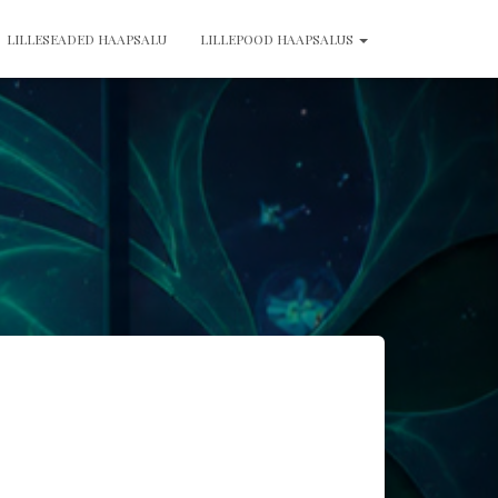
LILLESEADED HAAPSALU
LILLEPOOD HAAPSALUS