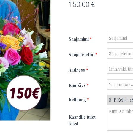
150.00
€
Saaja nimi
*
Saaja telefon
*
Aadress
*
Kuupäev
*
Kellaaeg
*
Kaardile tulev
tekst