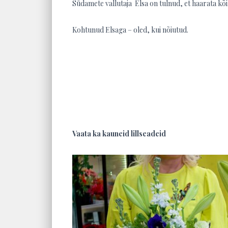
Südamete vallutaja Elsa on tulnud, et haarata kõik
Kohtunud Elsaga – oled, kui nõiutud.
Vaata ka kauneid lillseadeid