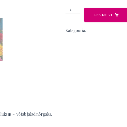
Elsa
kogus
LISA KORVI
Kategooria:
.
 luksus – võtab jalad nõrgaks.