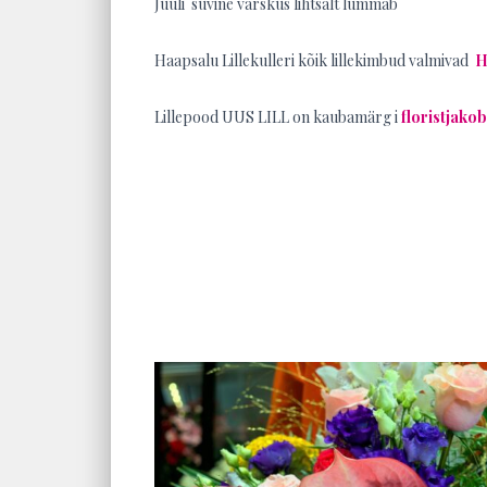
Juuli suvine värskus lihtsalt lummab
Haapsalu Lillekulleri kõik lillekimbud valmivad
H
Lillepood UUS LILL on kaubamärg i
floristjako