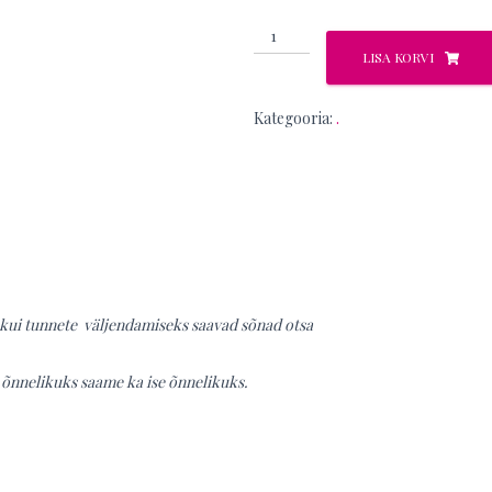
Berenice
kogus
LISA KORVI
Kategooria:
.
kui tunnete väljendamiseks saavad sõnad otsa
i õnnelikuks saame ka ise õnnelikuks.