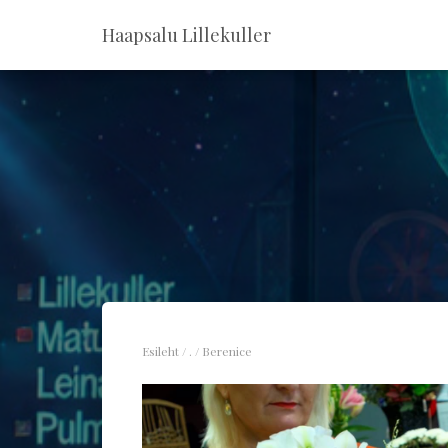
Haapsalu Lillekuller
Esileht
/
.
/ Berenice