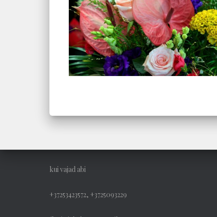
kui vajad abi
+37253423572, +3725093229