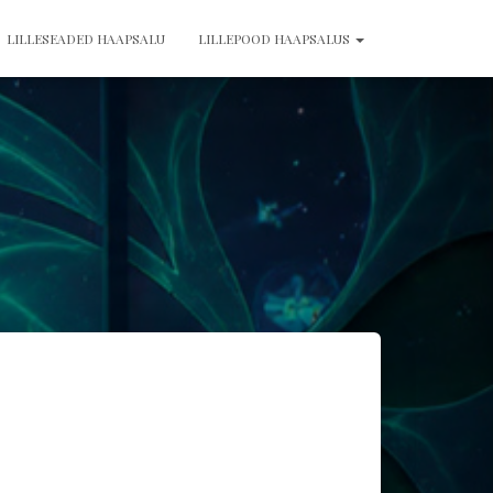
LILLESEADED HAAPSALU
LILLEPOOD HAAPSALUS