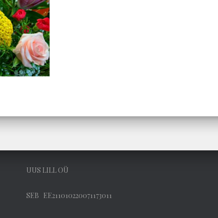
UUS LILL OÜ
SEB EE211010220071173011